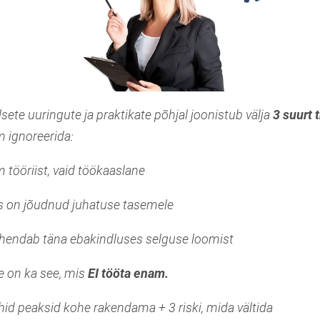
sete uuringute ja praktikate põhjal joonistub välja
3 suurt 
m ignoreerida:
m tööriist, vaid töökaaslane
s on jõudnud juhatuse tasemele
hendab täna ebakindluses selguse loomist
e on ka see, mis
EI tööta enam.
uhid peaksid kohe rakendama + 3 riski, mida vältida