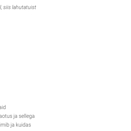
 siis lahutatuist
aid
aotus ja sellega
imib ja kuidas