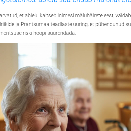
rvatud, et abielu kaitseb inimesi mäluhäirete eest, väida
iikide ja Prantsumaa teadlaste uuring, et pühendunud suh
mentsuse riski hoopi suurendada.