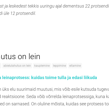
ist ja leskedest tekkis uuringu ajal dementsus 22 protsendil,
idi üle 12 protsendil.
utus on lein
abielulahutus on lein
kauplemine
leppimine
eitamine
 leinaprotsess: kuidas toime tulla ja edasi liikuda
n üks elu suurimaid muutusi, mis võib esile kutsuda tugev
reaktsioone. Seda võib võrrelda leinaprotsessiga, kuna k
d on sarnased. On oluline mõista, kuidas see protsess to