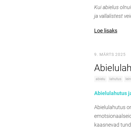
Kui abielus olnu
ja vallalistest ve
Loe lisaks
9. MÄRTS 2025
Abielulah
abielu
lahutus
lein
Abielulahutus ja
Abielulahutus o
emotsionaalseid 
kaasnevad tunde