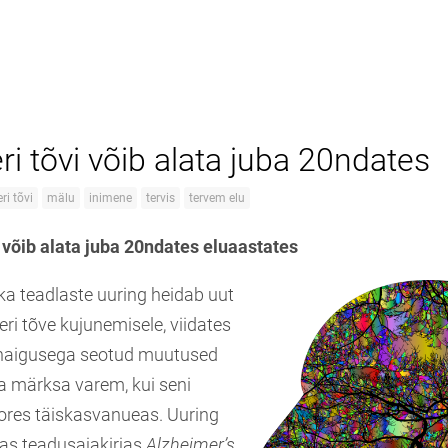
i tõvi võib alata juba 20ndates
ri tõvi
mälu
inimene
tervis
tervem elu
 võib alata juba 20ndates eluaastates
ka teadlaste uuring heidab uut
ri tõve kujunemisele, viidates
 haigusega seotud muutused
ta märksa varem, kui seni
oores täiskasvanueas. Uuring
as teadusajakirjas
Alzheimer’s