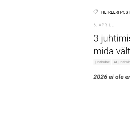
FILTREERI POST
6. APRILL
3 juhtim
mida väl
juhtimine
AI juhtimi
2026 ei ole e