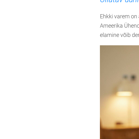
Ehkki varem on a
Ameerika Ühendr
elamine võib de