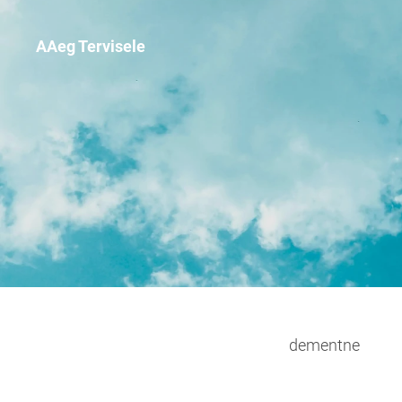
AAeg Tervisele
dementne