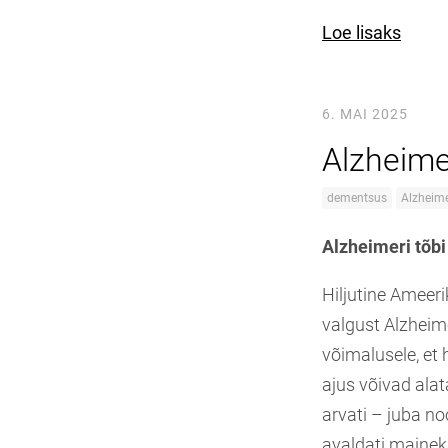
Loe lisaks
6. MAI 2025
Alzheimer
dementsus
Alzheime
Alzheimeri tõbi
Hiljutine Ameeri
valgust Alzheime
võimalusele, et
ajus võivad ala
arvati – juba n
avaldati mainek