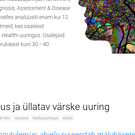
gnosis, Assessment & Disease
selles analüüsiti enam kui 12
meid, kes osalesid
 Healthi uuringus. Osalejaid
oorukieast kuni 30.–40.
s ja üllatav värske uuring
ri tõvi
vanadus
teadusuuringud
abielu
ingutulemus: abielu suurendab mäluhäirete 