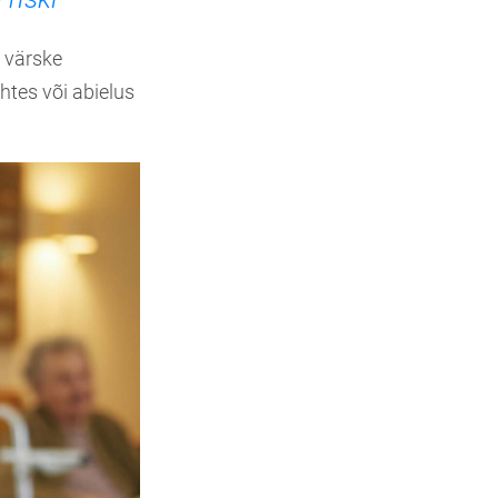
b värske
tes või abielus