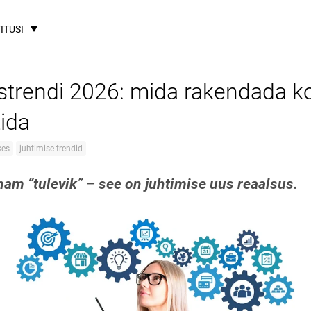
ITUSI
istrendi 2026: mida rakendada k
tida
ses
juhtimise trendid
nam “tulevik” – see on juhtimise uus reaalsus.