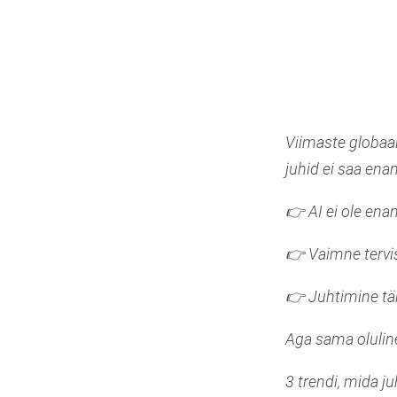
Viimaste globaal
juhid ei saa ena
👉 AI ei ole ena
👉 Vaimne tervi
👉 Juhtimine tä
Aga sama olulin
3 trendi, mida j