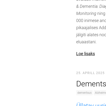
& Dementia: Dia
Monitoring
ning 
000 inimese and
pikaajalises Add
jälgiti alates n
eluaastani.
Loe lisaks
25. APRILL 2025
Dementsu
dementsus
Alzheime
Üllatav uur