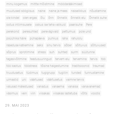
minu kogemus
mittte mõistmine
möödarääkimised
muutused söögiisus
naine
naine ja mees
naiselikkus
nõustamine
ole kindel
olen ergas
õlu
õnn
õnnelik
õnnelik elu
Õnnelik suhe
ootus intiimsusele
oskus ise teha valikuid
paarisuhe
Pere
perekond
peresuhted
perevägivald
pettumus
pole und
psüühika häire
pühapäeva
puhkus
raha
rahulolu
raseduse katkemine
seks
sinu tervis
sõber
sõltuvus
sõltuvused
sõprus
sprotimine
stress
suh
suhted
surm
süütunne
tagasivõitmine
teadusuuringud
tervem elu
tervemina
tervis
töö
töö kaotus
tööstress
tõsine haigestumine
traditsioonid
traumad
truudusetus
tüdimus
tugigrupp
tugiliin
tunded
tunnustamine
uimastid
uni
väärtused
väärtusetus
vaimne tervis
valusad mälestused
vanadus
vanaema
vanaisa
vanavanemad
väsimus
vein
viin
viisakas
viisakas lastetuba
võlts
voodis
29. MAI 2023