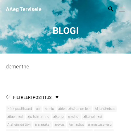
AAeg Tervisele
BLOGI
dementne
FILTREERI POSTITUSI
Kõik postitused
abi
abielu
abielulahutus on lein
AI juhtimises
aitaennast
aju toimimine
alkoho
alkohol
alkoholi ravi
Alzheimeri tõvi
ärajääüksi
ärevus
Armastus
armastuse valu