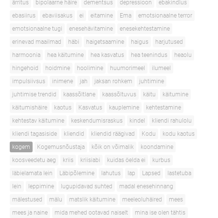
ärritus
bipolaarne häire
dementsus
depressioon
ebakindlus
ebasiirus
ebaviisakus
ei
eitamine
Ema
emotsionaalne terror
emotsionaalne tugi
enesehävitamine
enesekehtestamine
erinevad maailmad
häbi
haigetsaamine
haigus
harjutused
harmoonia
hea käitumine
hea kasvatus
hea teenindus
heaolu
hingehoid
hoidmine
hoolimine
huumorimeel
ilumeel
impulsiivsus
inimene
jah
jaksan rohkem
juhtimine
juhtimise trendid
kaassõltlane
kaassõltuvus
käitu
käitumine
käitumishäire
kaotus
Kasvatus
kauplemine
kehtestamine
kehtestav käitumine
keskendumisraskus
kindel
kliendi rahulolu
kliendi tagasiside
kliendid
kliendid räägivad
Kodu
kodu kaotus
kogem
Kogemusnõustaja
kõik on võimalik
koondamine
koosveedetu aeg
kriis
kriisiabi
kuidas öelda ei
kurbus
läbielamata lein
Läbipõlemine
lahutus
lap
Lapsed
lastetuba
lein
leppimine
lugupidavad suhted
madal enesehinnang
mälestused
mälu
matslik käitumine
meeleoluhäired
mees
mees ja naine
mida mehed ootavad naiselt
mina ise olen tähtis