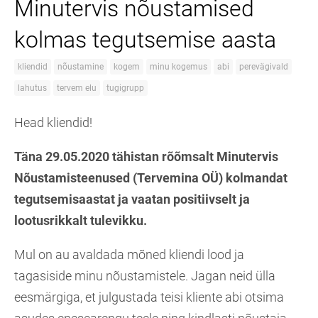
Minutervis nõustamised
kolmas tegutsemise aasta
kliendid
nõustamine
kogem
minu kogemus
abi
perevägivald
lahutus
tervem elu
tugigrupp
Head kliendid!
Täna 29.05.2020 tähistan rõõmsalt Minutervis
Nõustamisteenused (Tervemina OÜ) kolmandat
tegutsemisaastat ja vaatan positiivselt ja
lootusrikkalt tulevikku.
Mul on au avaldada mõned kliendi lood ja
tagasiside minu nõustamistele. Jagan neid ülla
eesmärgiga, et julgustada teisi kliente abi otsima