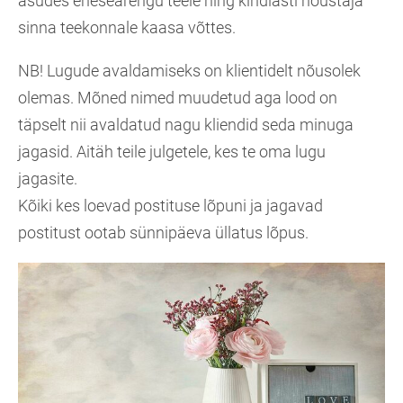
asudes enesearengu teele ning kindlasti nõustaja
sinna teekonnale kaasa võttes.
NB! Lugude avaldamiseks on klientidelt nõusolek
olemas. Mõned nimed muudetud aga lood on
täpselt nii avaldatud nagu kliendid seda minuga
jagasid. Aitäh teile julgetele, kes te oma lugu
jagasite.
Kõiki kes loevad postituse lõpuni ja jagavad
postitust ootab sünnipäeva üllatus lõpus.