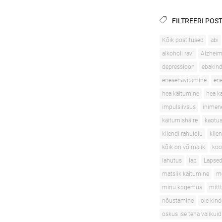
FILTREERI POST
Kõik postitused
abi
alkoholi ravi
Alzheime
depressioon
ebakind
enesehävitamine
en
hea käitumine
hea k
impulsiivsus
inimen
käitumishäire
kaotu
kliendi rahulolu
klie
kõik on võimalik
ko
lahutus
lap
Lapse
matslik käitumine
me
minu kogemus
mitt
nõustamine
ole kind
oskus ise teha valikuid