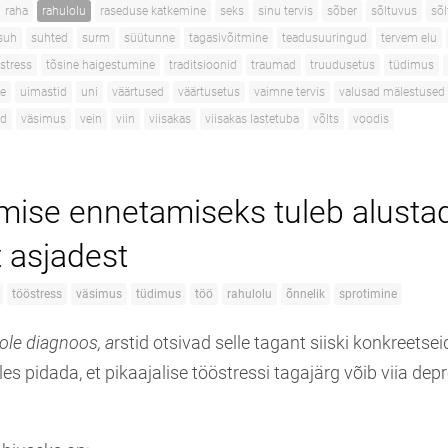
raha
rahulolu
raseduse katkemine
seks
sinu tervis
sõber
sõltuvus
sõ
suh
suhted
surm
süütunne
tagasivõitmine
teadusuuringud
tervem elu
stress
tõsine haigestumine
traditsioonid
traumad
truudusetus
tüdimus
e
uimastid
uni
väärtused
väärtusetus
vaimne tervis
valusad mälestused
ad
väsimus
vein
viin
viisakas
viisakas lastetuba
võlts
voodis
mise ennetamiseks tuleb alusta
t asjadest
tööstress
väsimus
tüdimus
töö
rahulolu
õnnelik
sprotimine
ole diagnoos, a
rstid otsivad selle tagant siiski konkreet
s pidada, et pikaajalise tööstressi tagajärg võib viia dep