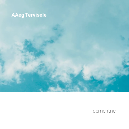
AAeg Tervisele
dementne