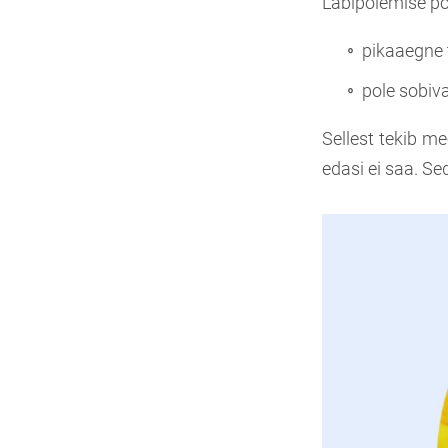
Läbipõlemise põ
pikaaegne 
pole sobiva
Sellest tekib m
edasi ei saa. S