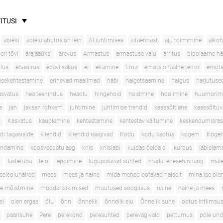
ITUSI
abielu
abielulahutus on lein
AI juhtimises
aitaennast
aju toimimine
alko
ri tõvi
ärajääüksi
ärevus
Armastus
armastuse valu
ärritus
bipolaarne hä
lus
ebasiirus
ebaviisakus
ei
eitamine
Ema
emotsionaalne terror
emots
esekehtestamine
erinevad maailmad
häbi
haigetsaamine
haigus
harjutuse
asvatus
hea teenindus
heaolu
hingehoid
hoidmine
hoolimine
huumorim
e
jah
jaksan rohkem
juhtimine
juhtimise trendid
kaassõltlane
kaassõltu
s
Kasvatus
kauplemine
kehtestamine
kehtestav käitumine
keskendumisra
ndi tagasiside
kliendid
kliendid räägivad
Kodu
kodu kaotus
kogem
Kogem
ondamine
koosveedetu aeg
kriis
kriisiabi
kuidas öelda ei
kurbus
läbielama
d
lastetuba
lein
leppimine
lugupidavad suhted
madal enesehinnang
mäle
eleoluhäired
mees
mees ja naine
mida mehed ootavad naiselt
mina ise olen
te mõistmine
möödarääkimised
muutused söögiisus
naine
naine ja mees
el
olen ergas
õlu
õnn
õnnelik
õnnelik elu
Õnnelik suhe
ootus intiimsus
paarisuhe
Pere
perekond
peresuhted
perevägivald
pettumus
pole und