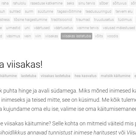
raha
rahulolu
raseduse katkemine
seks
sinu tervis
sõber
sõltuvus
sõ
suh
suhted
surm
süütunne
tagasivõitmine
teadusuuringud
tervem elu
stress
tõsine haigestumine
traditsioonid
traumad
truudusetus
tüdimus
e
uimastid
uni
väärtused
väärtusetus
vaimne tervis
valusad mälestused
ad
väsimus
vein
viin
viisakas
viisakas lastetuba
võlts
voodis
ja viisakas!
 käitumine
lastetuba
viisakas lastetuba
hea kasvatus
matslik käitumine
 puhta hinge ja avali südamega. Miks mõned inimesed k
s inimeseks ja teised mitte, see on küsimud. Me kõik tule
a kujundame oma elu ise, valime ise oma käitumisemanee
e viisakas käitumine? Selle kohta on mitmeid väiteid mis
sihoidlikkus annavad tunnistust inimese haritusest
või
Vii