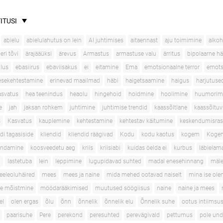
ITUSI
abielu
abielulahutus on lein
AI juhtimises
aitaennast
aju toimimine
alko
ri tõvi
ärajääüksi
ärevus
Armastus
armastuse valu
ärritus
bipolaarne hä
lus
ebasiirus
ebaviisakus
ei
eitamine
Ema
emotsionaalne terror
emots
esekehtestamine
erinevad maailmad
häbi
haigetsaamine
haigus
harjutuse
asvatus
hea teenindus
heaolu
hingehoid
hoidmine
hoolimine
huumorim
e
jah
jaksan rohkem
juhtimine
juhtimise trendid
kaassõltlane
kaassõltu
s
Kasvatus
kauplemine
kehtestamine
kehtestav käitumine
keskendumisra
ndi tagasiside
kliendid
kliendid räägivad
Kodu
kodu kaotus
kogem
Kogem
ondamine
koosveedetu aeg
kriis
kriisiabi
kuidas öelda ei
kurbus
läbielama
d
lastetuba
lein
leppimine
lugupidavad suhted
madal enesehinnang
mäle
eleoluhäired
mees
mees ja naine
mida mehed ootavad naiselt
mina ise olen
te mõistmine
möödarääkimised
muutused söögiisus
naine
naine ja mees
el
olen ergas
õlu
õnn
õnnelik
õnnelik elu
Õnnelik suhe
ootus intiimsus
paarisuhe
Pere
perekond
peresuhted
perevägivald
pettumus
pole und