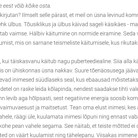
e eest võib kõike osta.
kirjutan? Ilmselt selle pärast, et meil on üsna levinud ko
 ehk ülbus. Tõusiklikus ja ülbus käivad sageli käsikäes - m
ab vaimse. Hälbiv käitumine on normide eiramine. Seda v
tumist, mis on sarnane teismeliste käitumisele, kus rikut
, kui täiskasvanu käitub nagu puberteediealine. Siia alla k
is on ühiskonnas üsna nakkav. Suure tõenäosusega jääva
tlevad inimesed süüdlaseks seal, kus ebaausad mõistetaks
adetel on raske leida kõlapinda, nendest saadakse tihti vale
hn levib aga hõlpsasti, sest negatiivne energia soosib kom
vaimuvaesust ja maitsetust. Tean oma elust inimesi, kes al
vahele, räägi üle, kuulamata inimesi lõpuni ning ennast v
 kohe pean vahele segama. See näitab, et teiste mõtted ei 
ed on väärt kuulamist ning tähelepanu. Viisakas inimene l