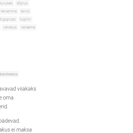
ltuvused
sõprus
tervemina
tervis
tugigrupp
tugiliin
vanadus
vanaema
ebaviisakus
avavad viiakaks
me oma
rid.
 pädevad.
sakus ei maksa