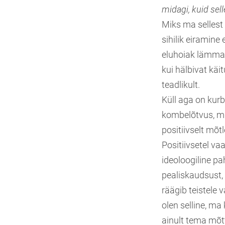
midagi, kuid sell
Miks ma sellest 
sihilik eiramine
eluhoiak lämmat
kui hälbivat käi
teadlikult.
Küll aga on kurb
kombelõtvus, m
positiivselt mõ
Positiivsetel va
ideoloogiline pa
pealiskaudsust, 
räägib teistele 
olen selline, ma
ainult tema mõtt