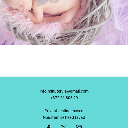
info.minutervis@gmail.com
+372 51 808 29
Privaatsustingimused
Nõustamise head tavad