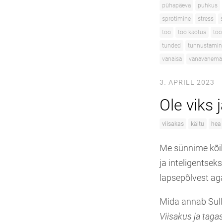
pühapäeva
puhkus
sprotimine
stress
töö
töö kaotus
töö
tunded
tunnustamin
vanaisa
vanavanem
3. APRILL 2023
Ole viks 
viisakas
käitu
hea
Me sünnime kõik
ja inteligentsek
lapsepõlvest ag
Mida annab Sull
Viisakus ja taga