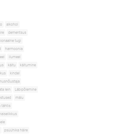
ho
alkohol
ire
dementsus
ionaalne tugi
d
harmoonia
eel
ilumeel
vus
käitu
käitumine
skus
kindel
usnõustaja
ta lein
Läbipõlemine
stused
mälu
 tähtis
naiselikkus
ele
psüühika häire