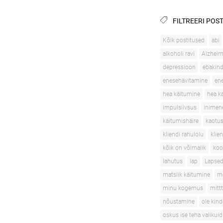
FILTREERI POST
Kõik postitused
abi
alkoholi ravi
Alzheime
depressioon
ebakind
enesehävitamine
en
hea käitumine
hea k
impulsiivsus
inimen
käitumishäire
kaotu
kliendi rahulolu
klie
kõik on võimalik
ko
lahutus
lap
Lapse
matslik käitumine
me
minu kogemus
mitt
nõustamine
ole kind
oskus ise teha valikuid