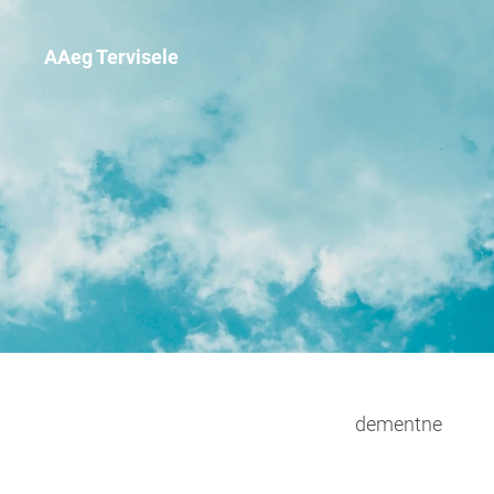
AAeg Tervisele
dementne