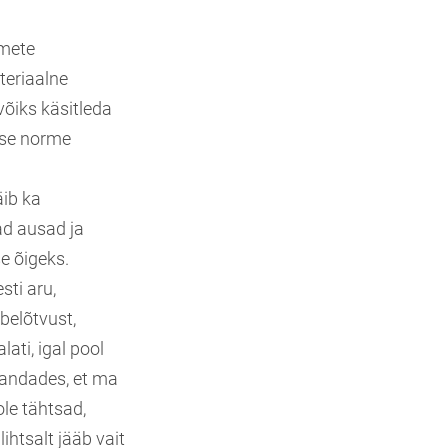
mmete
ateriaalne
õiks käsitleda
akse norme
äib ka
d ausad ja
e õigeks.
sti aru,
belõtvust,
ati, igal pool
abandades, et ma
ole tähtsad,
ihtsalt jääb vait