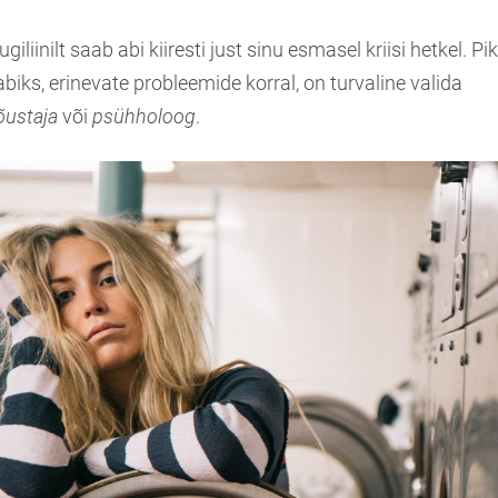
giliinilt saab abi kiiresti just sinu esmasel kriisi hetkel. 
 abiks, erinevate probleemide korral, on turvaline valida
ustaja
või
psühholoog
.