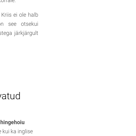
orrale.
Kriis ei ole halb
n see otsekui
tega järkjärgult
avatud
 hingehoiu
 kui ka inglise