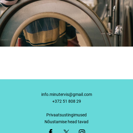
info.minutervis@gmail.com
+372 51 808 29
Privaatsustingimused
Nõustamise head tavad