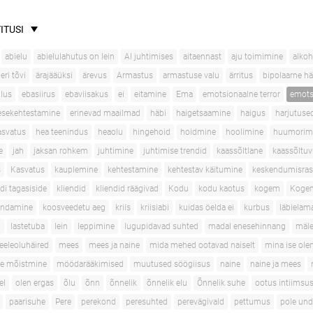
ITUSI
abielu
abielulahutus on lein
AI juhtimises
aitaennast
aju toimimine
alko
ri tõvi
ärajääüksi
ärevus
Armastus
armastuse valu
ärritus
bipolaarne hä
lus
ebasiirus
ebaviisakus
ei
eitamine
Ema
emotsionaalne terror
emots
esekehtestamine
erinevad maailmad
häbi
haigetsaamine
haigus
harjutuse
asvatus
hea teenindus
heaolu
hingehoid
hoidmine
hoolimine
huumorim
e
jah
jaksan rohkem
juhtimine
juhtimise trendid
kaassõltlane
kaassõltu
s
Kasvatus
kauplemine
kehtestamine
kehtestav käitumine
keskendumisra
ndi tagasiside
kliendid
kliendid räägivad
Kodu
kodu kaotus
kogem
Kogem
ondamine
koosveedetu aeg
kriis
kriisiabi
kuidas öelda ei
kurbus
läbielama
d
lastetuba
lein
leppimine
lugupidavad suhted
madal enesehinnang
mäle
eleoluhäired
mees
mees ja naine
mida mehed ootavad naiselt
mina ise olen
te mõistmine
möödarääkimised
muutused söögiisus
naine
naine ja mees
el
olen ergas
õlu
õnn
õnnelik
õnnelik elu
Õnnelik suhe
ootus intiimsus
paarisuhe
Pere
perekond
peresuhted
perevägivald
pettumus
pole und