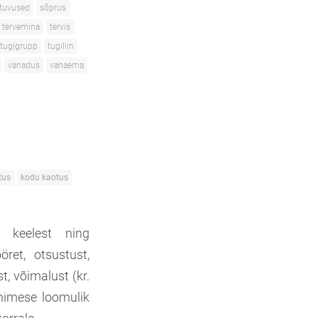
ltuvused
sõprus
tervemina
tervis
tugigrupp
tugiliin
vanadus
vanaema
tus
kodu kaotus
a keelest ning
ret, otsustust,
t, võimalust (kr.
 inimese loomulik