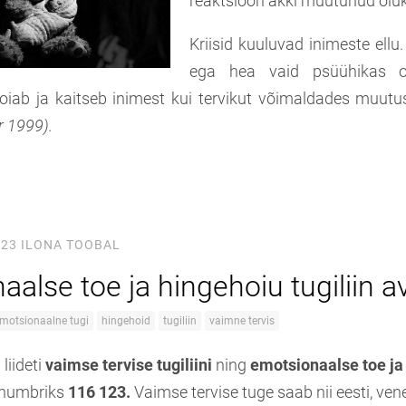
reaktsioon äkki muutunud oluk
Kriisid kuuluvad inimeste ellu. 
ega hea vaid psüühikas o
hoiab ja kaitseb inimest kui tervikut võimaldades muutus
r 1999).
023
ILONA TOOBAL
aalse toe ja hingehoiu tugiliin 
motsionaalne tugi
hingehoid
tugiliin
vaimne tervis
liideti
vaimse tervise tugiliini
ning
emotsionaalse toe ja
 numbriks
116 123.
Vaimse tervise tuge saab nii eesti, vene