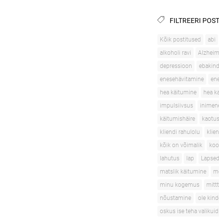
FILTREERI POST
Kõik postitused
abi
alkoholi ravi
Alzheime
depressioon
ebakind
enesehävitamine
en
hea käitumine
hea k
impulsiivsus
inimen
käitumishäire
kaotu
kliendi rahulolu
klie
kõik on võimalik
ko
lahutus
lap
Lapse
matslik käitumine
me
minu kogemus
mitt
nõustamine
ole kind
oskus ise teha valikuid