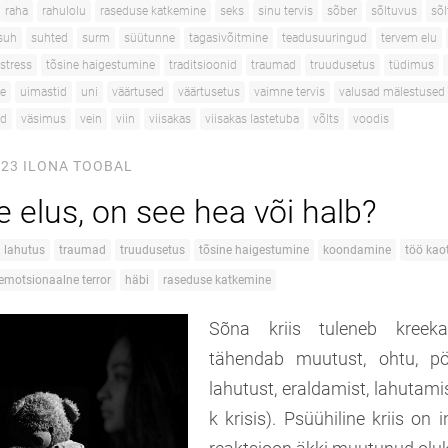
raha
rahulolu
raseduse katkemine
seks
sinu tervis
sõber
sõltuvus
sõ
suh
suhted
surm
süütunne
tagasivõitmine
teadusuuringud
tervem elu
stress
tõsine haigestumine
traditsioonid
traumad
truudusetus
tüdimus
e
uimastid
uni
väärtused
väärtusetus
vaimne tervis
valusad mälestused
ad
väsimus
vein
viin
viisakas
viisakas lastetuba
võlts
voodis
023
ILONA TOOBAL
e elus, on see hea või halb?
lahutus
traumad
truudusetus
tõsine haigestumine
koondamine
töö kao
emotsionaalne terror
häbi
raseduse katkemine
Sõna kriis tuleneb kreek
tähendab muutust, ohtu, pöö
lahutust, eraldamist, lahutamis
k krisis). Psüühiline kriis on