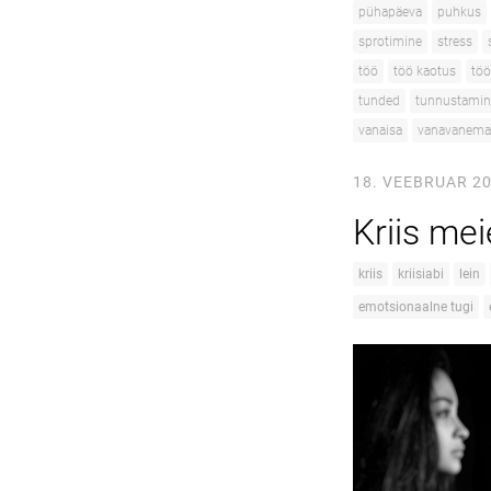
pühapäeva
puhkus
sprotimine
stress
töö
töö kaotus
töö
tunded
tunnustamin
vanaisa
vanavanem
18. VEEBRUAR 2
Kriis mei
kriis
kriisiabi
lein
emotsionaalne tugi