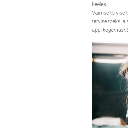
keeles.
Vaimse tervise tu
tervise toeks ja
appi
kogemusnõ