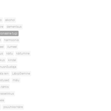
ho
alkohol
ire
dementsus
ionaalne tugi
d
harmoonia
eel
ilumeel
vus
käitu
käitumine
skus
kindel
usnõustaja
ta lein
Läbipõlemine
stused
mälu
 tähtis
naiselikkus
ele
psüühika häire