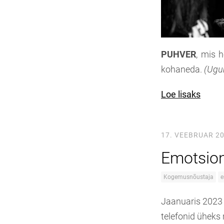
PUHVER
, mis 
kohaneda.
(Ugu
Loe lisaks
17. VEEBRUAR 2
Emotsion
Kogemusnõustaja
e
Jaanuaris 2023 
telefonid üheks