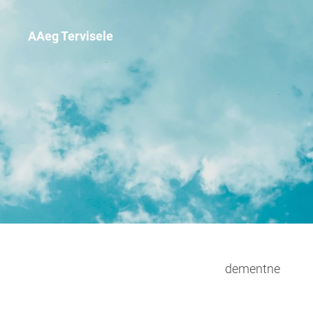
AAeg Tervisele
dementne