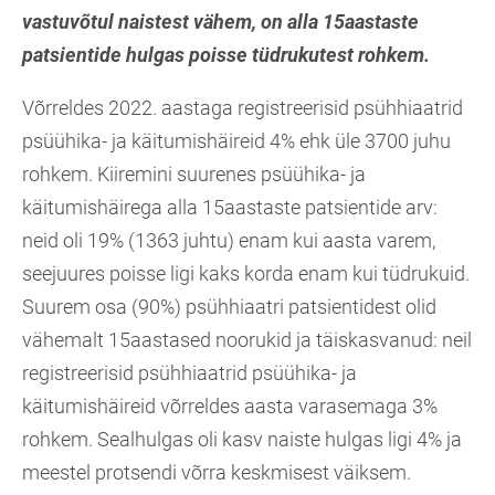
vastuvõtul naistest vähem, on alla 15aastaste
patsientide hulgas poisse tüdrukutest rohkem.
Võrreldes 2022. aastaga registreerisid psühhiaatrid
psüühika- ja käitumishäireid 4% ehk üle 3700 juhu
rohkem. Kiiremini suurenes psüühika- ja
käitumishäirega alla 15aastaste patsientide arv:
neid oli 19% (1363 juhtu) enam kui aasta varem,
seejuures poisse ligi kaks korda enam kui tüdrukuid.
Suurem osa (90%) psühhiaatri patsientidest olid
vähemalt 15aastased noorukid ja täiskasvanud: neil
registreerisid psühhiaatrid psüühika- ja
käitumishäireid võrreldes aasta varasemaga 3%
rohkem. Sealhulgas oli kasv naiste hulgas ligi 4% ja
meestel protsendi võrra keskmisest väiksem.