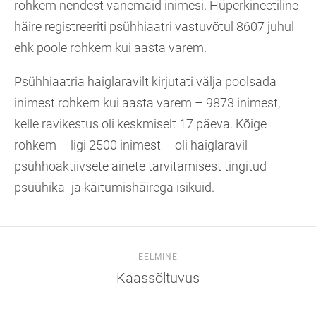
rohkem nendest vanemaid inimesi. Hüperkineetiline
häire registreeriti psühhiaatri vastuvõtul 8607 juhul
ehk poole rohkem kui aasta varem.
Psühhiaatria haiglaravilt kirjutati välja poolsada
inimest rohkem kui aasta varem – 9873 inimest,
kelle ravikestus oli keskmiselt 17 päeva. Kõige
rohkem – ligi 2500 inimest – oli haiglaravil
psühhoaktiivsete ainete tarvitamisest tingitud
psüühika- ja käitumishäirega isikuid.
EELMINE
Kaassõltuvus