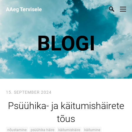
AAeg Tervisele
BLOGI
15. SEPTEMBER 2024
Psüühika- ja käitumishäirete
tõus
nõustamine
psüühika häire
käitumishäire
käitumine