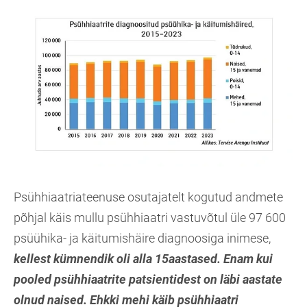
Psühhiaatriateenuse osutajatelt kogutud andmete
põhjal käis mullu psühhiaatri vastuvõtul üle 97 600
psüühika- ja käitumishäire diagnoosiga inimese,
kellest kümnendik oli alla 15aastased.
Enam kui
pooled psühhiaatrite patsientidest on läbi aastate
olnud naised. Ehkki mehi käib psühhiaatri