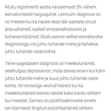
Mullu registreeriti aasta varasemast 5% vähem
esmakordseid haigusjuhte. Levinuim diagnoos on
nii meeste kui ka naiste seas läbi aastate olnud
ärevushäired, rasked stressreaktsioonid ja
kohanemishäired. Mullu esines sellise esmakordse
diagnoosiga viis juhtu tuhande mehe ja kaheksa
juhtu tuhande naise kohta.
Teine sagedasem diagnoos oli meeleoluhäired,
sealhulgas depressioon, mida esines enam kui kolm
juhtu tuhande mehe ja kuus juhtu tuhande naise
kohta. Nii stressiga seotud häireid kui ka
meeleoluhäireid esines naistel kaks korda rohkem
kui meestel. Samas on psühhoaktiivsete ainete
tarvitamisest tingitud psüühikahäired rohkem