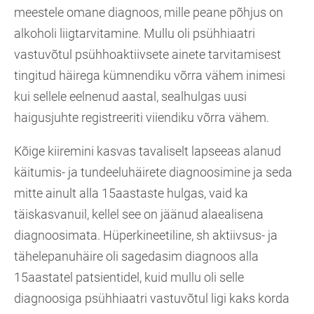
meestele omane diagnoos, mille peane põhjus on
alkoholi liigtarvitamine. Mullu oli psühhiaatri
vastuvõtul psühhoaktiivsete ainete tarvitamisest
tingitud häirega kümnendiku võrra vähem inimesi
kui sellele eelnenud aastal, sealhulgas uusi
haigusjuhte registreeriti viiendiku võrra vähem.
Kõige kiiremini kasvas tavaliselt lapseeas alanud
käitumis- ja tundeeluhäirete diagnoosimine ja seda
mitte ainult alla 15aastaste hulgas, vaid ka
täiskasvanuil, kellel see on jäänud alaealisena
diagnoosimata. Hüperkineetiline, sh aktiivsus- ja
tähelepanuhäire oli sagedasim diagnoos alla
15aastatel patsientidel, kuid mullu oli selle
diagnoosiga psühhiaatri vastuvõtul ligi kaks korda