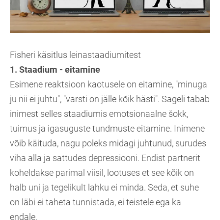
Fisheri käsitlus leinastaadiumitest
1. Staadium - eitamine
Esimene reaktsioon kaotusele on eitamine, "minuga
ju nii ei juhtu", "varsti on jälle kõik hästi". Sageli tabab
inimest selles staadiumis emotsionaalne šokk,
tuimus ja igasuguste tundmuste eitamine. Inimene
võib käituda, nagu poleks midagi juhtunud, surudes
viha alla ja sattudes depressiooni. Endist partnerit
koheldakse parimal viisil, lootuses et see kõik on
halb uni ja tegelikult lahku ei minda. Seda, et suhe
on läbi ei taheta tunnistada, ei teistele ega ka
endale.