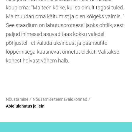
kauplema: "Ma teen kõike, kui sa ainult tagasi tuled.
Ma muudan oma käitumist ja olen kõigeks valmis. "
See staadium on lahutusprotsessi jaoks ohtlik, sest
paljud inimesed asuvad taas kokku valedel
põhjustel - et vältida üksindust ja paarisuhte
lõppemisega kaasnevat õnnetut olekut. Valitakse
kahest halvast vähem halb.
/
/
Nõustamine
Nõusamise teemavaldkonnad
Abielulahutus ja lein