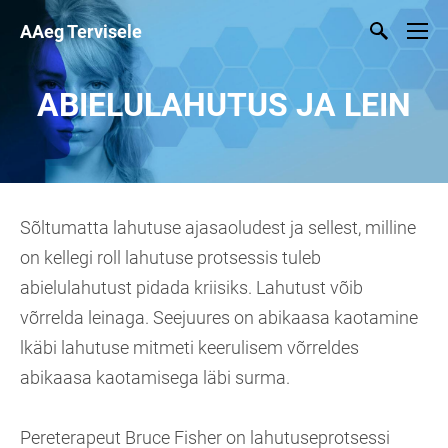
AAeg Tervisele
ABIELULAHUTUS JA LEIN
Sõltumatta lahutuse ajasaoludest ja sellest, milline
on kellegi roll lahutuse protsessis tuleb
abielulahutust pidada kriisiks. Lahutust võib
võrrelda leinaga. Seejuures on abikaasa kaotamine
lkäbi lahutuse mitmeti keerulisem võrreldes
abikaasa kaotamisega läbi surma.
Pereterapeut Bruce Fisher on lahutuseprotsessi