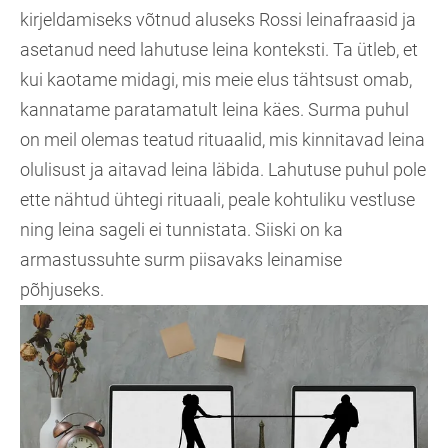
kirjeldamiseks võtnud aluseks Rossi leinafraasid ja
asetanud need lahutuse leina konteksti. Ta ütleb, et
kui kaotame midagi, mis meie elus tähtsust omab,
kannatame paratamatult leina käes. Surma puhul
on meil olemas teatud rituaalid, mis kinnitavad leina
olulisust ja aitavad leina läbida. Lahutuse puhul pole
ette nähtud ühtegi rituaali, peale kohtuliku vestluse
ning leina sageli ei tunnistata. Siiski on ka
armastussuhte surm piisavaks leinamise
põhjuseks.