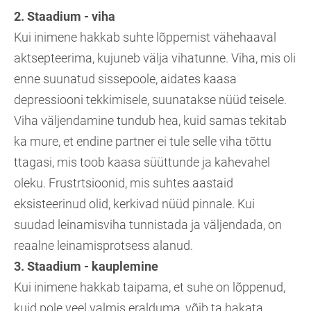
2. Staadium - viha
Kui inimene hakkab suhte lõppemist vähehaaval
aktsepteerima, kujuneb välja vihatunne. Viha, mis oli
enne suunatud sissepoole, aidates kaasa
depressiooni tekkimisele, suunatakse nüüd teisele.
Viha väljendamine tundub hea, kuid samas tekitab
ka mure, et endine partner ei tule selle viha tõttu
ttagasi, mis toob kaasa süüttunde ja kahevahel
oleku. Frustrtsioonid, mis suhtes aastaid
eksisteerinud olid, kerkivad nüüd pinnale. Kui
suudad leinamisviha tunnistada ja väljendada, on
reaalne leinamisprotsess alanud.
3. Staadium - kauplemine
Kui inimene hakkab taipama, et suhe on lõppenud,
kuid pole veel valmis eralduma, võib ta hakata