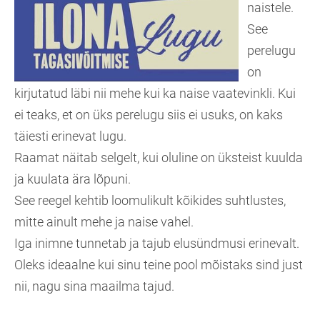
naistele.
See
perelugu
on
kirjutatud läbi nii mehe kui ka naise vaatevinkli. Kui
ei teaks, et on üks perelugu siis ei usuks, on kaks
täiesti erinevat lugu.
Raamat näitab selgelt, kui oluline on üksteist kuulda
ja kuulata ära lõpuni.
See reegel kehtib loomulikult kõikides suhtlustes,
mitte ainult mehe ja naise vahel.
Iga inimne tunnetab ja tajub elusündmusi erinevalt.
Oleks ideaalne kui sinu teine pool mõistaks sind just
nii, nagu sina maailma tajud.