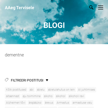
AAeg Tervisele
BLOGI
dementne
FILTREERI POSTITUSI
Kõik postitused
abi
abielu
abielulahutus on lein
AI juhtimises
aitaennast
aju toimimine
alkoho
alkohol
alkoholi ravi
Alzheimeri tõvi
ärajääüksi
ärevus
Armastus
armastuse valu