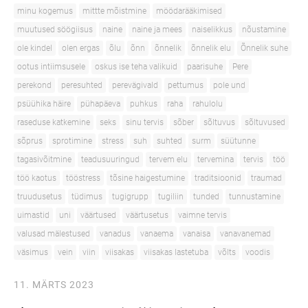
minu kogemus
mittte mõistmine
möödarääkimised
muutused söögiisus
naine
naine ja mees
naiselikkus
nõustamine
ole kindel
olen ergas
õlu
õnn
õnnelik
õnnelik elu
Õnnelik suhe
ootus intiimsusele
oskus ise teha valikuid
paarisuhe
Pere
perekond
peresuhted
perevägivald
pettumus
pole und
psüühika häire
pühapäeva
puhkus
raha
rahulolu
raseduse katkemine
seks
sinu tervis
sõber
sõltuvus
sõltuvused
sõprus
sprotimine
stress
suh
suhted
surm
süütunne
tagasivõitmine
teadusuuringud
tervem elu
tervemina
tervis
töö
töö kaotus
tööstress
tõsine haigestumine
traditsioonid
traumad
truudusetus
tüdimus
tugigrupp
tugiliin
tunded
tunnustamine
uimastid
uni
väärtused
väärtusetus
vaimne tervis
valusad mälestused
vanadus
vanaema
vanaisa
vanavanemad
väsimus
vein
viin
viisakas
viisakas lastetuba
võlts
voodis
11. MÄRTS 2023