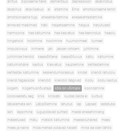
ärritus
bipolaarne häire
dementsus
depressioon
ebakindlus
ebasiirus
ebaviisakus
ei
eitamine
Ema
emotsionaalne terror
emotsionaalne tugi
enesehävitamine
enesekehtestamine
erinevad maailmad
häbi
haigetsaamine
haigus
harjutused
harmoonia
hea käitumine
hea kasvatus
hea teenindus
heaolu
hingehoid
hoidmine
hoolimine
huumorimeel
ilumeel
impulsiivsus
inimene
jah
jaksan rohkem
juhtimine
juhtimise trendid
kaassõltlane
kaassõltuvus
käitu
käitumine
käitumishäire
kaotus
Kasvatus
kauplemine
kehtestamine
kehtestav käitumine
keskendumisraskus
kindel
kliendi rahulolu
kliendi tagasiside
kliendid
kliendid räägivad
Kodu
kodu kaotus
kogem
Kogemusnõustaja
kõik on võimalik
koondamine
koosveedetu aeg
kriis
kriisiabi
kuidas öelda ei
kurbus
läbielamata lein
Läbipõlemine
lahutus
lap
Lapsed
lastetuba
lein
leppimine
lugupidavad suhted
madal enesehinnang
mälestused
mälu
matslik käitumine
meeleoluhäired
mees
mees ja naine
mida mehed ootavad naiselt
mina ise olen tähtis