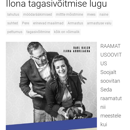
Ilona tagasivõitmise lugu
lahutus
möödarääkimised
mittte mõistmine
mees
naine
suhted
Pere
erinevad maailmad
Armastus
armastuse valu
pettumus
tagasivõitmine
kõik on võimalik
RAAMAT
USOOVIT
US
Soojalt
soovitan
Seda
raamatut
nii
meestele
kui