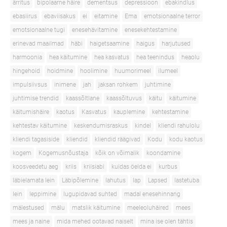
ärritus
bipolaarne häire
dementsus
depressioon
ebakindlus
ebasiirus
ebaviisakus
ei
eitamine
Ema
emotsionaalne terror
emotsionaalne tugi
enesehävitamine
enesekehtestamine
erinevad maailmad
häbi
haigetsaamine
haigus
harjutused
harmoonia
hea käitumine
hea kasvatus
hea teenindus
heaolu
hingehoid
hoidmine
hoolimine
huumorimeel
ilumeel
impulsiivsus
inimene
jah
jaksan rohkem
juhtimine
juhtimise trendid
kaassõltlane
kaassõltuvus
käitu
käitumine
käitumishäire
kaotus
Kasvatus
kauplemine
kehtestamine
kehtestav käitumine
keskendumisraskus
kindel
kliendi rahulolu
kliendi tagasiside
kliendid
kliendid räägivad
Kodu
kodu kaotus
kogem
Kogemusnõustaja
kõik on võimalik
koondamine
koosveedetu aeg
kriis
kriisiabi
kuidas öelda ei
kurbus
läbielamata lein
Läbipõlemine
lahutus
lap
Lapsed
lastetuba
lein
leppimine
lugupidavad suhted
madal enesehinnang
mälestused
mälu
matslik käitumine
meeleoluhäired
mees
mees ja naine
mida mehed ootavad naiselt
mina ise olen tähtis