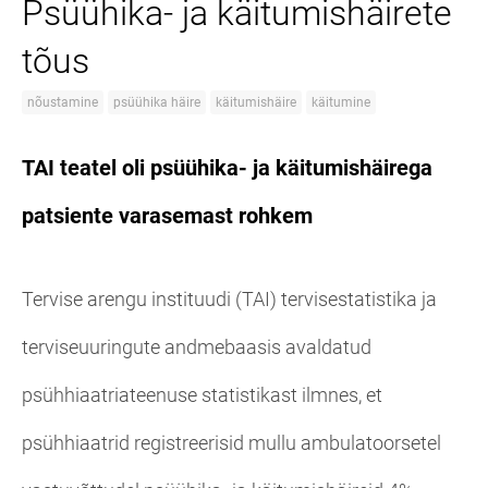
Psüühika- ja käitumishäirete
tõus
nõustamine
psüühika häire
käitumishäire
käitumine
TAI teatel oli psüühika- ja käitumishäirega
patsiente varasemast rohkem
Tervise arengu instituudi (TAI) tervisestatistika ja
terviseuuringute andmebaasis avaldatud
psühhiaatriateenuse statistikast ilmnes, et
psühhiaatrid registreerisid mullu ambulatoorsetel