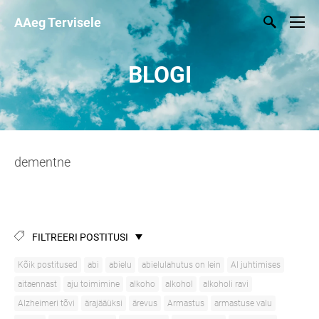
AAeg Tervisele
BLOGI
dementne
FILTREERI POSTITUSI
Kõik postitused
abi
abielu
abielulahutus on lein
AI juhtimises
aitaennast
aju toimimine
alkoho
alkohol
alkoholi ravi
Alzheimeri tõvi
ärajääüksi
ärevus
Armastus
armastuse valu