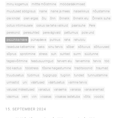
minu kogemus
mittte mõistmine
möödarääkimised
muutused söögiisus
naine
naine ja mees
naiselikkus
nõustamine
ole kindel
olen ergas
õlu
õnn
õnnelik
õnnelik elu
Õnnelik suhe
ootus intiimsusele
oskus ise teha valikuid
paarisuhe
Pere
perekond
peresuhted
perevägivald
pettumus
pole und
psüühika häire
pühapäeva
puhkus
raha
rahulolu
raseduse katkemine
seks
sinu tervis
sõber
sõltuvus
sõltuvused
sõprus
sprotimine
stress
suh
suhted
surm
süütunne
tagasivõitmine
teadusuuringud
tervem elu
tervemina
tervis
töö
töö kaotus
tööstress
tõsine haigestumine
traditsioonid
traumad
truudusetus
tüdimus
tugigrupp
tugiliin
tunded
tunnustamine
uimastid
uni
väärtused
väärtusetus
vaimne tervis
valusad mälestused
vanadus
vanaema
vanaisa
vanavanemad
väsimus
vein
viin
viisakas
viisakas lastetuba
võlts
voodis
15. SEPTEMBER 2024