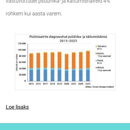
vastuvõttudel psüühika- ja käitumishäireid 4%
rohkem kui aasta varem.
Loe lisaks